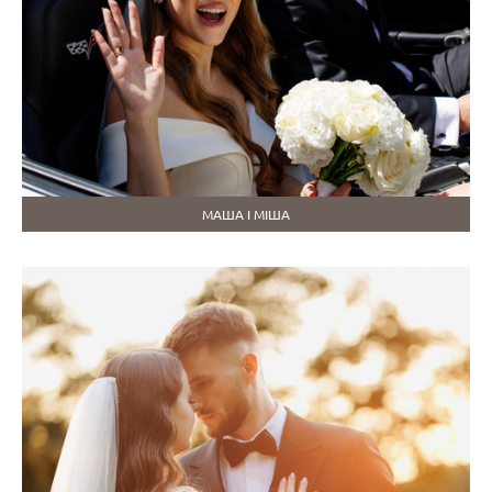
МАША І МІША