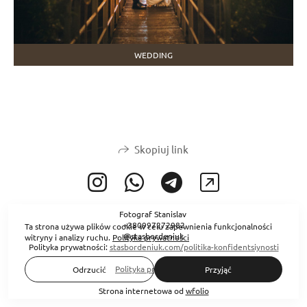
WEDDING
Skopiuj link
Fotograf Stanislav
+380997272982
Ta strona używa plików cookie w celu zapewnienia funkcjonalności
@stasbordeniuk
witryny i analizy ruchu.
Polityka prywatności
Polityka prywatności:
stasbordeniuk.com/politika-konfidentsiynosti
Polityka prywatności
Odrzucić
Przyjąć
Strona internetowa od
wfolio