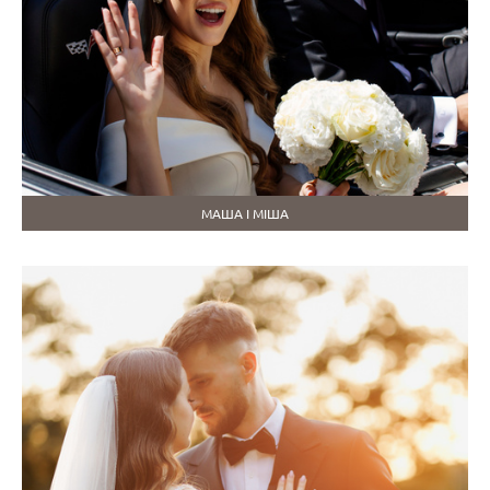
МАША І МІША